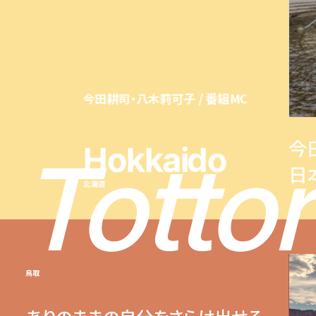
今田耕司・八木莉可子 / 番組MC
今
Hokkaido
Tottor
日
北海道
鳥取