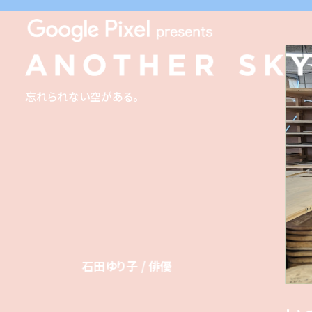
忘れられない空がある。
石田ゆり子 / 俳優