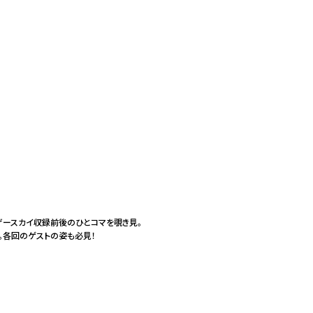
ザースカイ収録前後のひとコマを覗き見。
。各回のゲストの姿も必見！