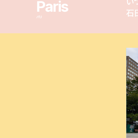
い
Paris
石
パリ