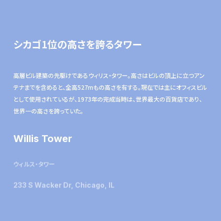
シカゴ1位の高さを誇るタワー
⾼層ビル建築の先駆けであるウィリス・タワー。⾼さはビルの頂上に⽴つアン
テナまでを含めると、全⾼527mもの高さを有する。現在では主にオフィスビル
として使⽤されているが、1973年の完成当時は、世界最⼤の百貨店であり、
世界⼀の⾼さを誇っていた。
Willis Tower
ウィルス・タワー
233 S Wacker Dr, Chicago, IL