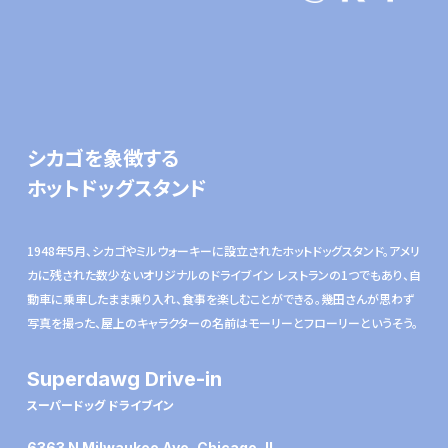
シカゴを象徴する
ホットドッグスタンド
1948年5⽉、シカゴやミルウォーキーに設⽴されたホットドッグスタンド。アメリ
カに残された数少ないオリジナルのドライブイン レストランの1つでもあり、自
動車に乗車したまま乗り入れ、食事を楽しむことができる。幾田さんが思わず
写真を撮った、屋上のキャラクターの名前はモーリーとフローリーというそう。
Superdawg Drive-in
スーパードッグ ドライブイン
6363 N Milwaukee Ave, Chicago, IL