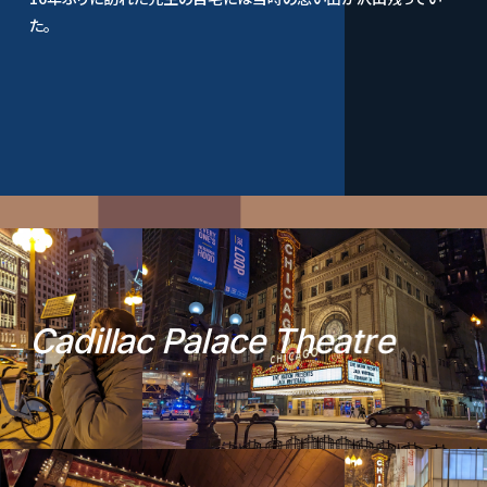
た。
C
a
d
i
l
l
a
c
P
a
l
a
c
e
T
h
e
a
t
r
e