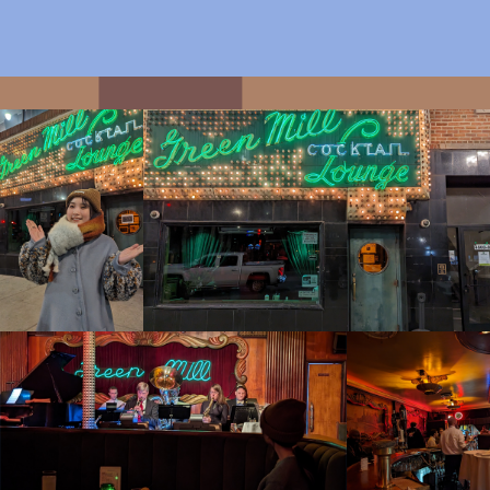
T
h
e
G
r
e
e
n
M
i
l
l