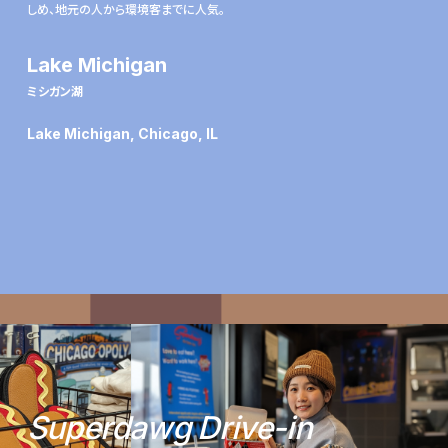
しめ、地元の人から環境客までに人気。
Lake Michigan
ミシガン湖
Lake Michigan, Chicago, IL
S
u
p
e
r
d
a
w
g
D
r
i
v
e
-
i
n