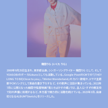
幾田りら (いくた りら)
2000年9月25日生まれ、東京都出身。シンガーソングライター 幾田りら として、そして
YOASOBIのボーカルikuraとしても活動している。Google PixelのCMでの「(THEY
LONG TO BE)Close to you」、「Winter Wonderland」のカバー歌唱や、ドラマ主題
歌やCMソングとして楽曲を書き下ろすなど、その歌声に注目が集まっている。2022年
7月に公開となった細田守監督映画『竜とそばかすの姫』では、主人公・すずの親友役
で初の声優に挑戦するなど、多方面で精力的に活動を続けている。2023年3月、自身
初となるALBUM『Sketch』をリリースした。