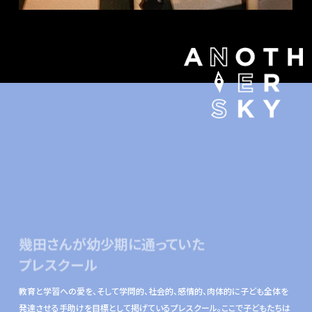
幾田さんが幼少期に通っていた
プレスクール
教育と学習への愛を、そして学問的、社会的、感情的、⾁体的に⼦ども全体を
発達させる⼿助けを⽬標として掲げているプレスクール。ここで⼦どもたちは