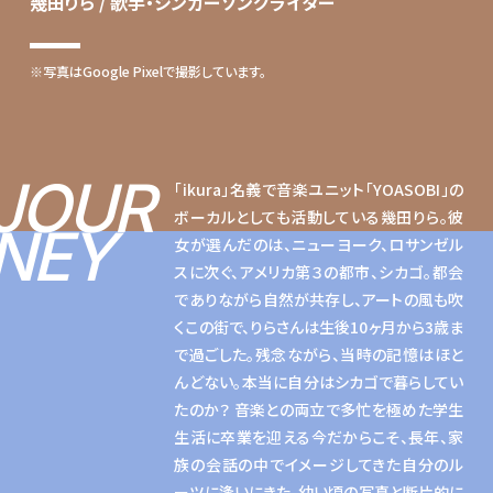
幾田りら / 歌手・シンガーソングライター
※写真はGoogle Pixelで撮影しています。
JOUR
「ikura」名義で音楽ユニット「YOASOBI」の
ボーカルとしても活動している幾田りら。彼
NEY
女が選んだのは、ニューヨーク、ロサンゼル
スに次ぐ、アメリカ第３の都市、シカゴ。都会
でありながら自然が共存し、アートの風も吹
くこの街で、りらさんは生後10ヶ月から3歳ま
で過ごした。残念ながら、当時の記憶はほと
んどない。本当に自分はシカゴで暮らしてい
たのか？ 音楽との両立で多忙を極めた学生
生活に卒業を迎える今だからこそ、長年、家
族の会話の中でイメージしてきた自分のル
ーツに逢いにきた。幼い頃の写真と断片的に