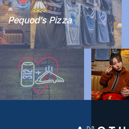
P
e
q
u
o
d
'
s
P
i
z
z
a