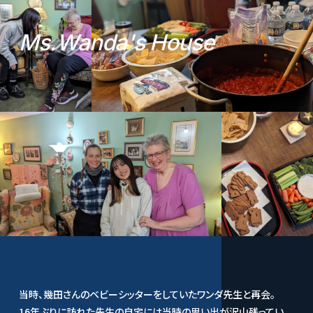
M
s
.
W
a
n
d
a
'
s
H
o
u
s
e
当時、幾田さんのベビーシッターをしていたワンダ先生と再会。
16年ぶりに訪れた先生の自宅には当時の思い出が沢山残ってい