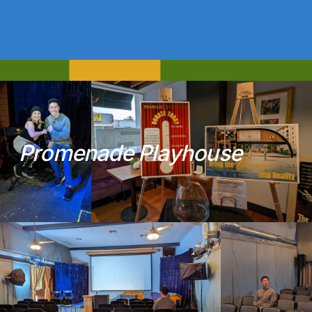
P
r
o
m
e
n
a
d
e
P
l
a
y
h
o
u
s
e