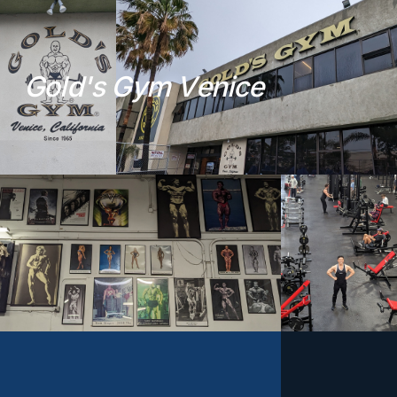
G
o
l
d
'
s
G
y
m
V
e
n
i
c
e