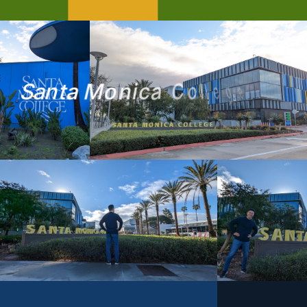
S
a
n
t
a
M
o
n
i
c
a
C
o
l
l
e
g
e