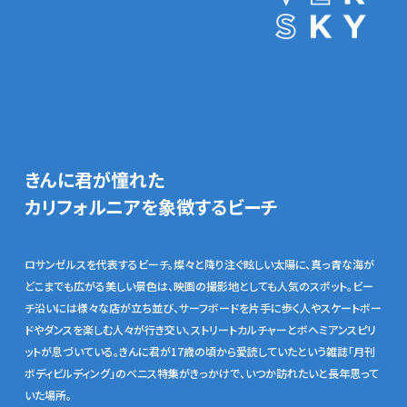
きんに君が憧れた
カリフォルニアを象徴するビーチ
ロサンゼルスを代表するビーチ。燦々と降り注ぐ眩しい太陽に、真っ青な海が
どこまでも広がる美しい景色は、映画の撮影地としても人気のスポット。ビー
チ沿いには様々な店が立ち並び、サーフボードを片手に歩く人やスケートボー
ドやダンスを楽しむ人々が行き交い、ストリートカルチャーとボヘミアンスピリ
ットが息づいている。きんに君が17歳の頃から愛読していたという雑誌「月刊
ボディビルディング」のベニス特集がきっかけで、いつか訪れたいと長年思って
いた場所。