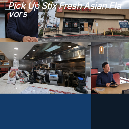
P
i
c
k
U
p
S
t
i
x
F
r
e
s
h
A
s
i
a
n
F
l
a
v
o
r
s