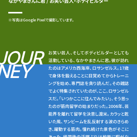
なかやまきんに君 / お笑い芸人・ボディビルダー
※写真はGoogle Pixelで撮影しています。
JOUR
お笑い芸人、そしてボディビルダーとしても
活動している、なかやまきんに君。彼が訪れ
NEY
たのはアメリカ西海岸、ロサンゼルス。17歳
で身体を鍛えることに目覚めてからトレーニ
ングを始め、専門誌を貪り読んだ。その雑誌
でよく特集されていたのが、ここ、ロサンゼル
スだ。「いつかここに住んでみたい」、そう思っ
たのが筋肉留学の始まりだった。2006年、芸
能界を離れて留学を決意し渡米。カラッと乾
いた風、サンビームを乱反射する波のきらめ
き、躍動する筋肉。憧れ続けた景色がそこに
あった。帰国後の活躍ぶりは枚挙に暇がな