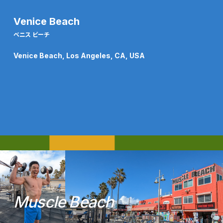
Venice Beach
ベニス ビーチ
Venice Beach, Los Angeles, CA, USA
M
u
s
c
l
e
B
e
a
c
h