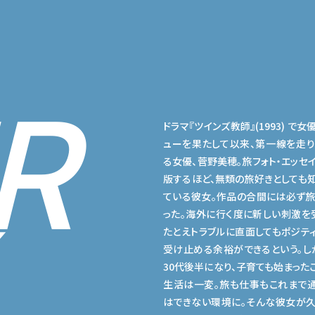
R
ドラマ『ツインズ教師』(1993) で女
ューを果たして以来、第一線を走
る女優、菅野美穂。旅フォト・エッセ
版するほど、無類の旅好きとしても
ている彼女。作品の合間には必ず
った。海外に行く度に新しい刺激を
たとえトラブルに直面してもポジテ
受け止める余裕ができるという。し
30代後半になり、子育ても始まった
生活は一変。旅も仕事もこれまで
はできない環境に。そんな彼女が