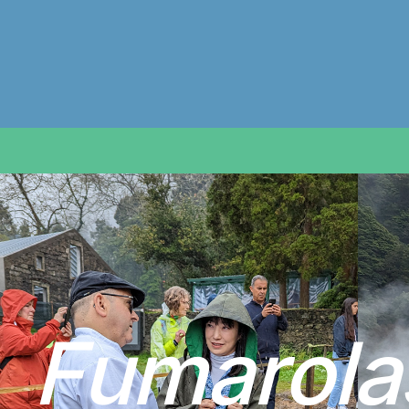
F
u
m
a
r
o
l
a