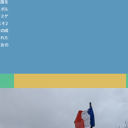
カ国を
、ポル
・ミゲ
よそ２
つの成
訪れた
彼女の