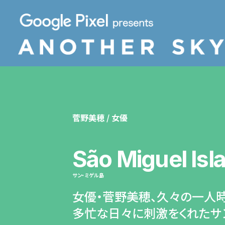
菅野美穂 / 女優
São Miguel Isl
サン・ミゲル島
女優・菅野美穂、久々の一人
多忙な日々に刺激をくれたサ