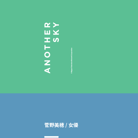
菅野美穂 / 女優