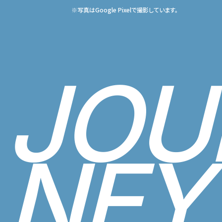
※写真はGoogle Pixelで撮影しています。
JOU
NEY