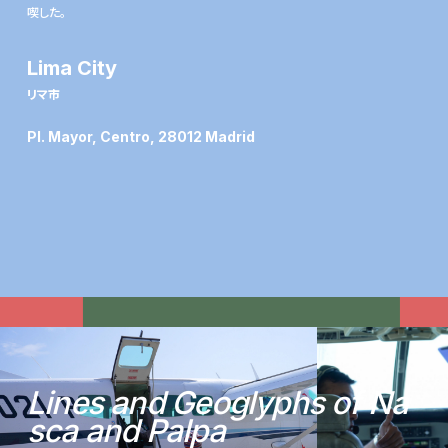
喫した。
Lima City
リマ市
Pl. Mayor, Centro, 28012 Madrid
L
i
n
e
s
a
n
d
G
e
o
g
l
y
p
h
s
o
f
N
a
s
c
a
a
n
d
P
a
l
p
a