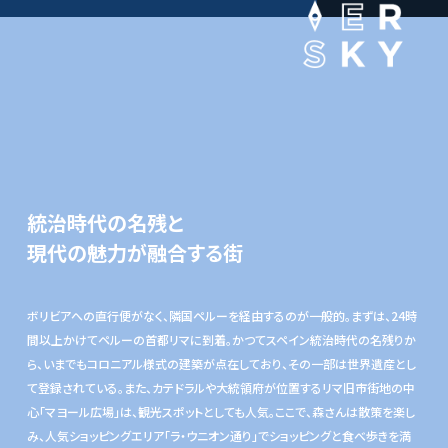
統治時代の名残と
現代の魅力が融合する街
ボリビアへの直行便がなく、隣国ペルーを経由するのが一般的。まずは、24時
間以上かけてペルーの首都リマに到着。かつてスペイン統治時代の名残りか
ら、いまでもコロニアル様式の建築が点在しており、その一部は世界遺産とし
て登録されている。また、カテドラルや大統領府が位置するリマ旧市街地の中
心「マヨール広場」は、観光スポットとしても人気。ここで、森さんは散策を楽し
み、人気ショッピングエリア「ラ・ウニオン通り」でショッピングと食べ歩きを満