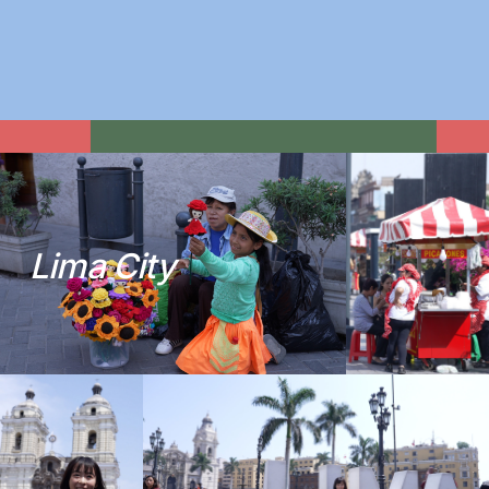
L
i
m
a
C
i
t
y