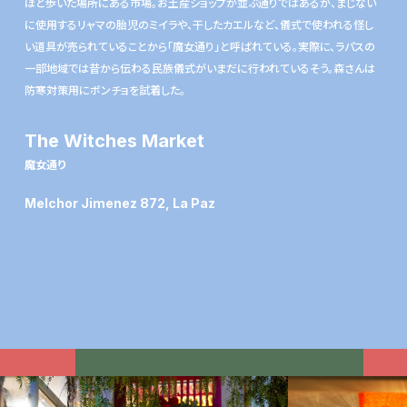
ほど歩いた場所にある市場。お土産ショップが並ぶ通りではあるが、まじない
に使用するリャマの胎児のミイラや、干したカエルなど、儀式で使われる怪し
い道具が売られていることから「魔女通り」と呼ばれている。実際に、ラパスの
一部地域では昔から伝わる民族儀式がいまだに行われているそう。森さんは
防寒対策用にポンチョを試着した。
The Witches Market
魔女通り
Melchor Jimenez 872, La Paz