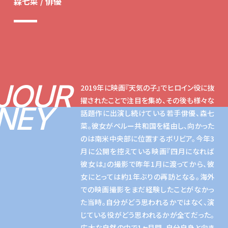
森七菜 / 俳優
JOUR
2019年に映画『天気の子』でヒロイン役に抜
擢されたことで注目を集め、その後も様々な
NEY
話題作に出演し続けている若手俳優、森七
菜。彼女がペルー共和国を経由し、向かった
のは南米中央部に位置するボリビア。今年3
月に公開を控えている映画『四月になれば
彼女は』の撮影で昨年1月に渡ってから、彼
女にとっては約1年ぶりの再訪となる。海外
での映画撮影をまだ経験したことがなかっ
た当時。自分がどう思われるかではなく、演
じている役がどう思われるかが全てだった。
広大な自然の中で1ヶ月間、自分自身と向き