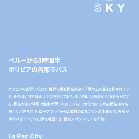
ペルーから3時間半
ボリビアの首都ラパス
ボリビアの首都ラパスは、世界で最も標高が高く、「雲の上の街」と称されてい
る。街全体がすり鉢のような形をしており、中心部には都会的な街並みが広が
る。標高が高い場所は酸素が薄いため、ラパスでは低地の方が高級住宅や高
層ビルが建ち並ぶ。ロープウェイからは隣町のエルアルトの街並みや、天気が
良ければアンデス山脈を眺望でき、観光スポットとしても人気。
La Paz City