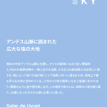
アンデス山脈に囲まれた
広大な塩の大地
南米の中央アンデス山脈に位置し、チリとの国境にもほど近い標高約
3,700mの高原地帯の一角に広がる塩原。その広さは新潟県とほぼ同じに値
する。雨によって溶けた塩が乾くことで地表に均一に溜まるため、地球上で最
も平らな大地と言われている。12月から3月の雨季になると塩湖に水がたま
り、鏡面のように空や雲を映し出す。この場所で森さんは、当時の心境を振り返
り、22歳になった今だから感じる思いに浸った。
Salar de Uyuni