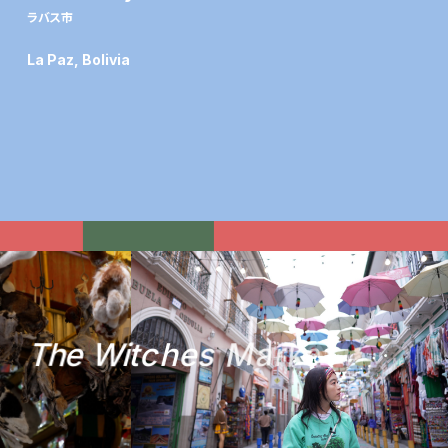
ラバス市
La Paz, Bolivia
T
h
e
W
i
t
c
h
e
s
M
a
r
k
e
t