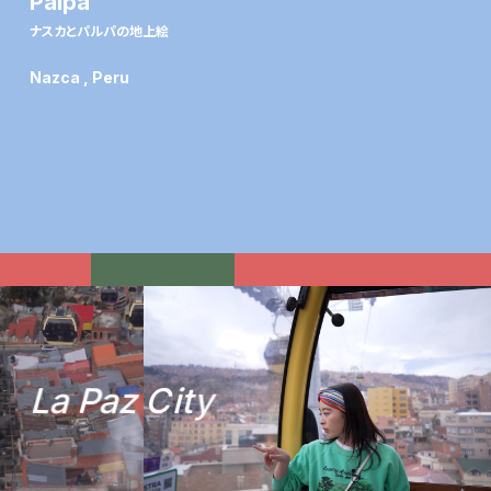
Palpa
ナスカとパルパの地上絵
Nazca , Peru
L
a
P
a
z
C
i
t
y