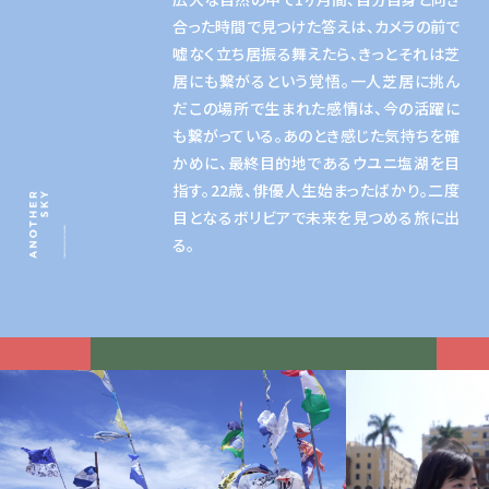
合った時間で見つけた答えは、カメラの前で
嘘なく立ち居振る舞えたら、きっとそれは芝
居にも繋がるという覚悟。一人芝居に挑ん
だこの場所で生まれた感情は、今の活躍に
も繋がっている。あのとき感じた気持ちを確
かめに、最終目的地であるウユニ塩湖を目
指す。22歳、俳優人生始まったばかり。二度
目となるボリビアで未来を見つめる旅に出
る。