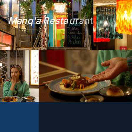
M
a
n
q
'
a
R
e
s
t
a
u
r
a
n
t