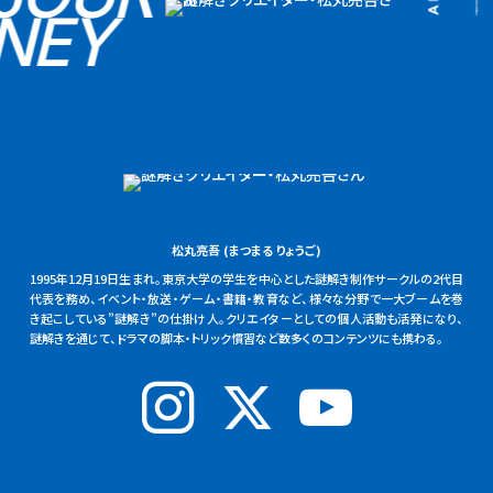
NEY
松丸亮吾 (まつまる りょうご)
1995年12月19日生まれ。東京⼤学の学⽣を中⼼とした謎解き制作サークルの2代目
代表を務め、イベント・放送・ゲーム・書籍・教育など、様々な分野で一大ブームを巻
き起こしている”謎解き”の仕掛け人。クリエイターとしての個人活動も活発になり、
謎解きを通じて、ドラマの脚本・トリック慣習など数多くのコンテンツにも携わる。