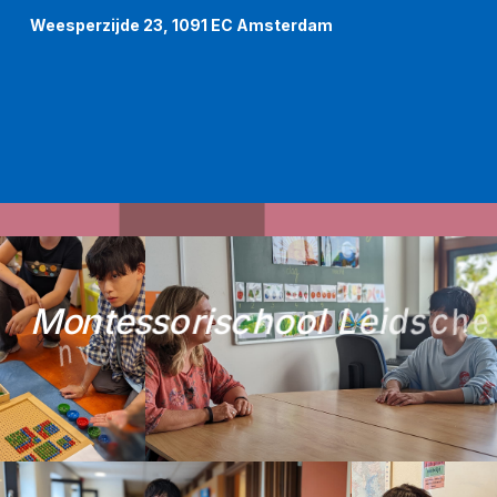
Weesperzijde 23, 1091 EC Amsterdam
M
o
n
t
e
s
s
o
r
i
s
c
h
o
o
l
L
e
i
d
s
c
h
e
n
v
e
e
n