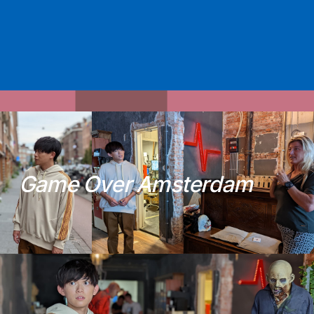
G
a
m
e
O
v
e
r
A
m
s
t
e
r
d
a
m