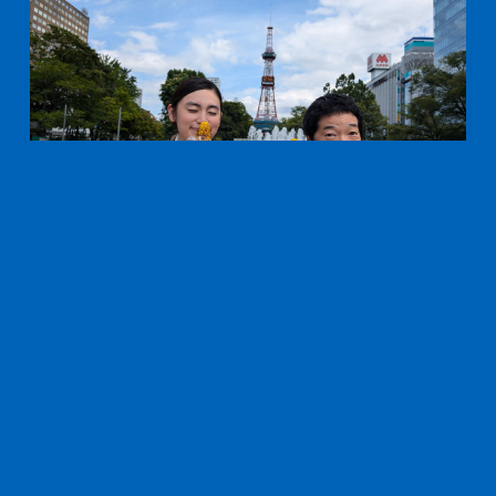
今田耕司・八木莉可子 / 番組MC
Hokkaido
北海道