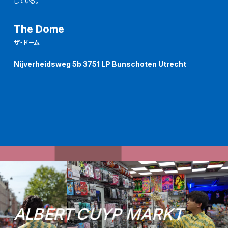
している。
The Dome
ザ・ドーム
Nijverheidsweg 5b 3751 LP Bunschoten Utrecht
A
L
B
E
R
T
C
U
Y
P
M
A
R
K
T