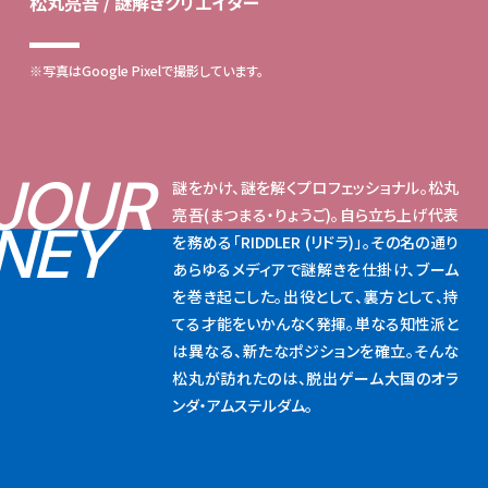
松丸亮吾 / 謎解きクリエイター
※写真はGoogle Pixelで撮影しています。
JOUR
謎をかけ、謎を解くプロフェッショナル。松丸
亮吾(まつまる・りょうご)。自ら立ち上げ代表
NEY
を務める「RIDDLER (リドラ)」。その名の通り
あらゆるメディアで謎解きを仕掛け、ブーム
を巻き起こした。出役として、裏方として、持
てる才能をいかんなく発揮。単なる知性派と
は異なる、新たなポジションを確立。そんな
松丸が訪れたのは、脱出ゲーム大国のオラ
ンダ・アムステルダム。