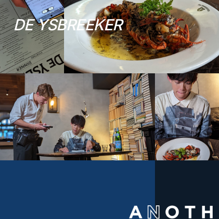
D
E
Y
S
B
R
E
E
K
E
R