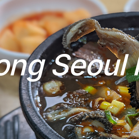
o
n
g
S
e
o
u
l