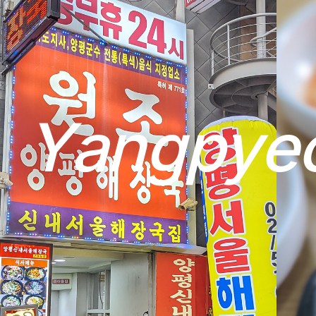
Y
a
n
g
p
y
e