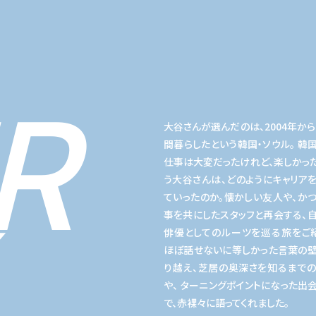
R
大谷さんが選んだのは、2004年から
間暮らしたという韓国・ソウル。 韓
仕事は大変だったけれど、楽しかっ
う大谷さんは、どのようにキャリア
ていったのか。懐かしい友人や、か
事を共にしたスタッフと再会する、
俳優としてのルーツを巡る旅をご
ほぼ話せないに等しかった言葉の
り越え、芝居の奥深さを知るまで
や、 ターニングポイントになった出
で、赤裸々に語ってくれました。