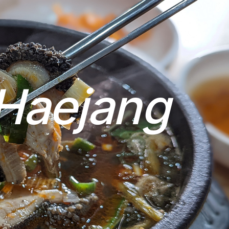
H
a
e
j
a
n
g