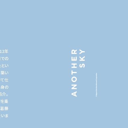
12年
国での
たとい
を築い
つて仕
自身の
紹介。
壁を乗
の葛藤
会いま