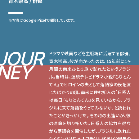
青木崇高 / 俳優
※写真はGoogle Pixelで撮影しています。
JOUR
ドラマや映画などを主戦場に活躍する俳優、
青木崇高。彼が向かったのは、15年前に1ヶ
NEY
月間の南米ひとり旅で訪れたというブラジ
ル。当時は、連続テレビドラマ小説『ちりとん
てん』でヒロインの夫として落語家の役を演
じたばかりの頃。南米に住む知人の「日系人
は毎日『ちりとんてん』を見ているから、ブラ
ジルに来て落語をやってみないか」と誘われ
たことがきっかけだ。その時の出逢いが、彼
の運命を切り拓いた。日系人の協力を得な
がら落語会を開催したが、ブラジルに訪れた
タイミングは日本人ブラジル移民100周年の