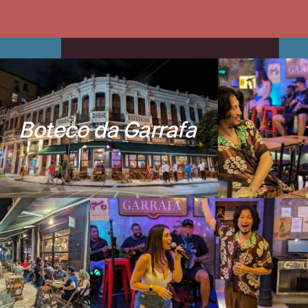
B
o
t
e
c
o
d
a
G
a
r
r
a
f
a