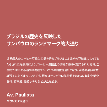
ブラジルの歴史を反映した
サンパウロのランドマーク的大通り
世界最大のコーヒー豆輸生産量を誇るブラジル。19世紀の豆輸出によっても
たらされた好景気により、コーヒー農園主の御殿が数多く建てられた地域。全
長約2.8kmある通りは現在サンパウロの目抜き通りとなり、当時の豪邸は数
軒残るにとどまっているそう。現在はサンパウロ美術館をはじめ、有名企業や
銀行、領事館、高級ホテルなどが立ち並ぶ。
Av. Paulista
パウリスタ大通り