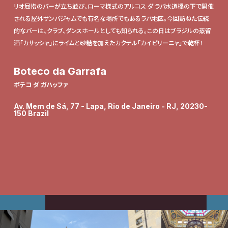
リオ屈指のバーが立ち並び、ローマ様式のアルコス ダ ラバ水道橋の下で開催
される屋外サンバジャムでも有名な場所でもあるラパ地区。今回訪ねた伝統
的なバーは、クラブ、ダンスホールとしても知られる。この日はブラジルの蒸留
酒「カサッシャ」にライムと砂糖を加えたカクテル「カイピリーニャ」で乾杯！
Boteco da Garrafa
ボテコ ダ ガハッファ
Av. Mem de Sá, 77 - Lapa, Rio de Janeiro - RJ, 20230-
150 Brazil