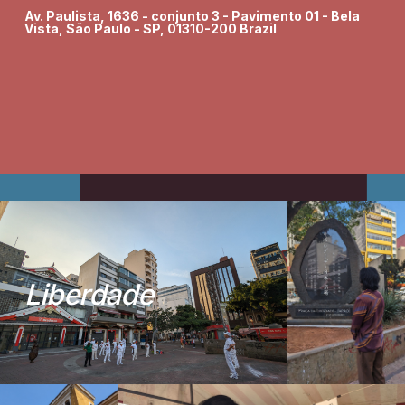
Av. Paulista, 1636 - conjunto 3 - Pavimento 01 - Bela
Vista, São Paulo - SP, 01310-200 Brazil
L
i
b
e
r
d
a
d
e