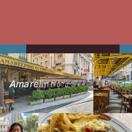
A
m
a
r
e
l
i
n
h
o
d
a
C
i
n
e
l
â
n
d
i
a