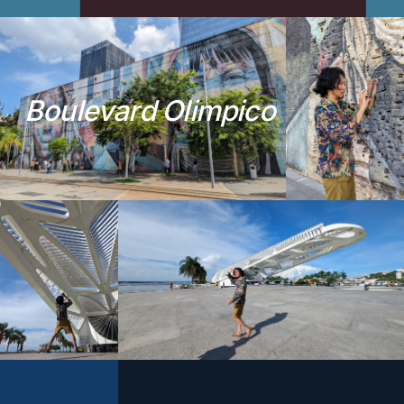
B
o
u
l
e
v
a
r
d
O
l
i
m
p
i
c
o