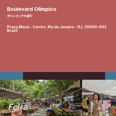
Boulevard Olimpico
オリンピック大通り
Praça Mauá - Centro, Rio de Janeiro - RJ, 20090-003
Brazil
F
e
i
r
a