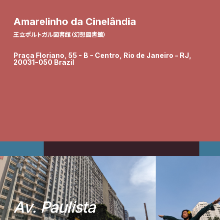
Amarelinho da Cinelândia
王立ポルトガル図書館（幻想図書館）
Praça Floriano, 55 - B - Centro, Rio de Janeiro - RJ,
20031-050 Brazil
A
v
.
P
a
u
l
i
s
t
a