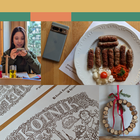
H
O
T
E
L
K
O
T
N
I
K