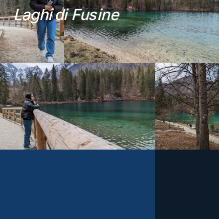
L
a
g
h
i
d
i
F
u
s
i
n
e