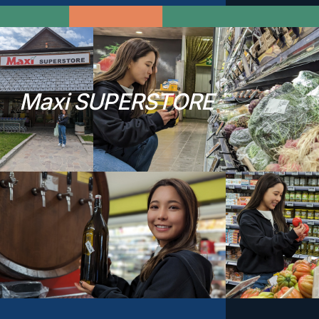
M
a
x
i
S
U
P
E
R
S
T
O
R
E