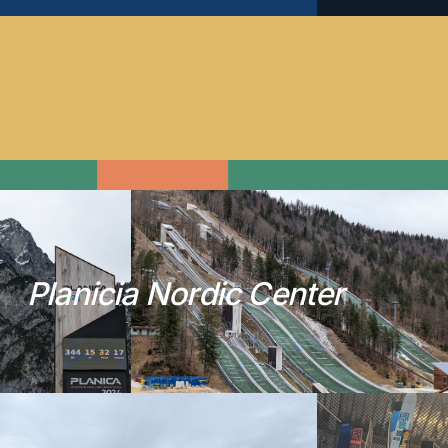
P
l
a
n
i
c
i
a
N
o
r
d
i
c
C
e
n
t
e
r