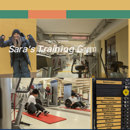
S
a
r
a
'
s
T
r
a
i
n
i
n
g
G
y
m