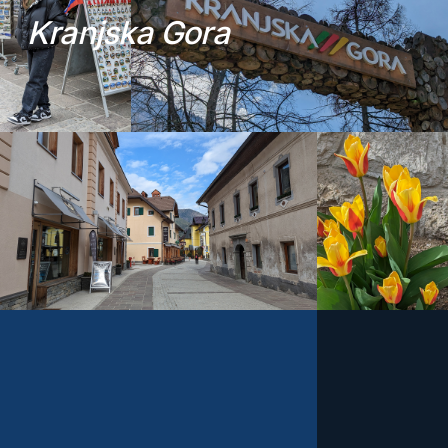
K
r
a
n
j
s
k
a
G
o
r
a