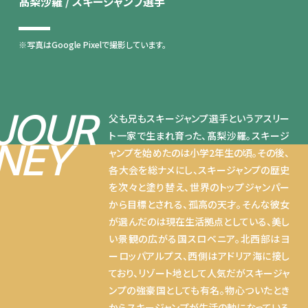
髙梨沙羅 / スキージャンプ選手
※写真はGoogle Pixelで撮影しています。
JOUR
父も兄もスキージャンプ選手というアスリー
ト一家で生まれ育った、髙梨沙羅。スキージ
NEY
ャンプを始めたのは小学2年生の頃。その後、
各大会を総ナメにし、スキージャンプの歴史
を次々と塗り替え、世界のトップジャンパー
から目標とされる、孤高の天才。そんな彼女
が選んだのは現在生活拠点としている、美し
い景観の広がる国スロベニア。北西部はヨ
ーロッパアルプス、西側はアドリア海に接し
ており、リゾート地として人気だがスキージャ
ンプの強豪国としても有名。物心ついたとき
からスキージャンプが生活の軸になっている