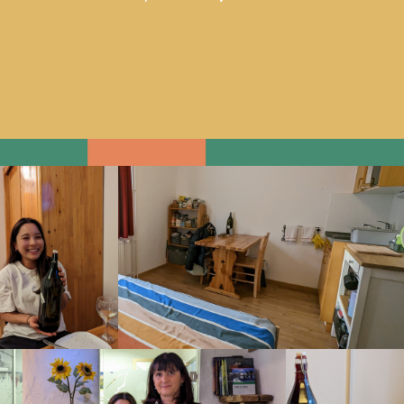
S
a
r
a
'
s
R
e
s
i
d
e
n
c
e