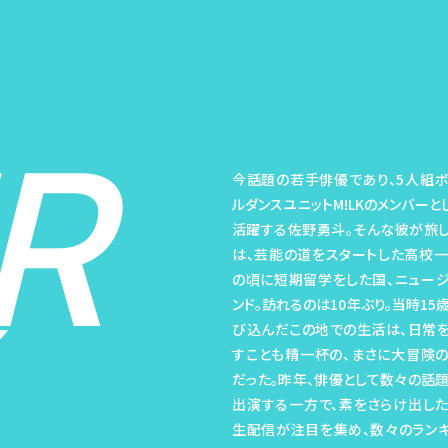
R
今話題の若手俳優であり、5人組
ルダンスユニットM!LKのメンバーと
活躍する佐野勇斗。そんな彼が旅
は、芸能の道をスタートした高校
の頃に短期留学をした国、ニュー
ンド。訪れるのは10年ぶり。当時15
び込んだこの地での生活は、日常
すことも精一杯の、まさに大冒険
だった。昨年、俳優として数々の話
出演する一方で、素をさらけ出した
生配信が注目を集め、数々のラン