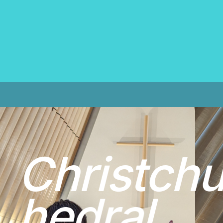
C
h
r
i
s
t
c
h
h
e
d
r
a
l