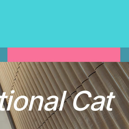
t
i
o
n
a
l
C
a
t