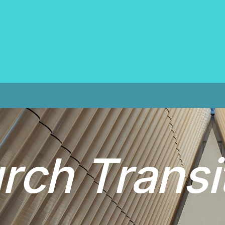
u
r
c
h
T
r
a
n
s
i