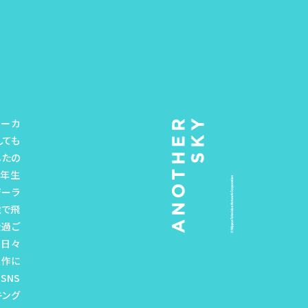
ボーカ
しても
したの
一年生
ジーラ
歳で飛
を過ご
の日々
題作に
SNS
キング