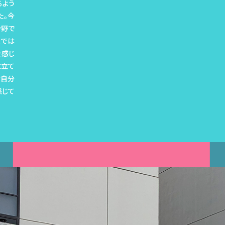
るよう
た。今
分野で
までは
を感じ
に立て
な自分
感じて