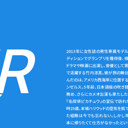
R
2013年に女性誌の男性専属モデ
ディションでグランプリを獲得後、
ドラマや映画に出演し、俳優として
で活躍する竹内涼真。彼が旅の舞
んだのは、アメリカ西海岸に位置す
ンゼルス。5年前、日本語版の吹き
務め、さらにカメオ出演も果たし
『名探偵ピカチュウ』の宣伝で訪れ
時25歳、本場ハリウッドの空気を肌
た経験は今でも忘れない。しかし
本に帰りたくて仕方がなかったとい