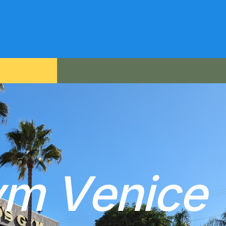
y
m
V
e
n
i
c
e