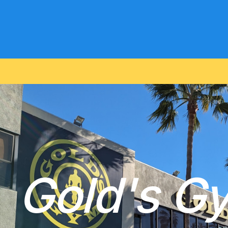
G
o
l
d
'
s
G