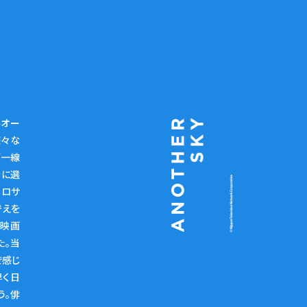
ルオー
様々な
第一線
台に選
るロサ
替えを
た映画
た。当
で感じ
早く日
う。俳