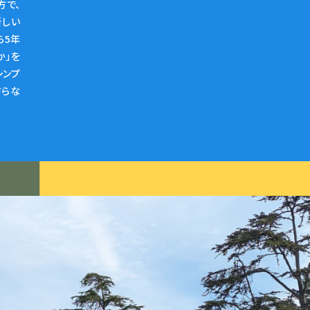
方で、
新しい
ら5年
か」を
シンプ
さらな