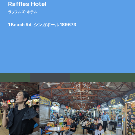
Raffles Hotel
ラッフルズ・ホテル
1 Beach Rd, シンガポール 189673
M
a
x
w
e
l
l
F
o
o
d
C
e
n
t
r
e