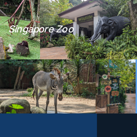
S
i
n
g
a
p
o
r
e
Z
o
o