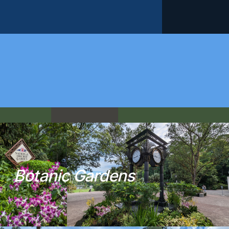
B
o
t
a
n
i
c
G
a
r
d
e
n
s