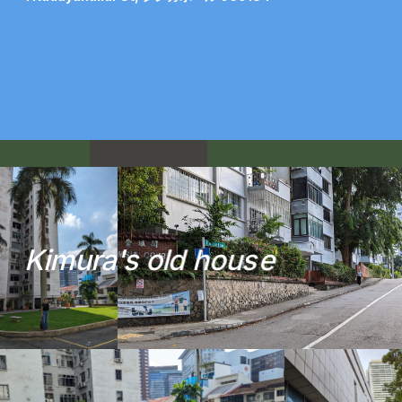
K
i
m
u
r
a
'
s
o
l
d
h
o
u
s
e