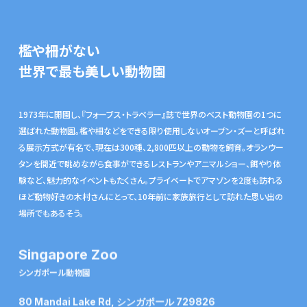
檻や柵がない
世界で最も美しい動物園
1973年に開園し、『フォーブス・トラベラー』誌で世界のベスト動物園の1つに
選ばれた動物園。檻や柵などをできる限り使用しないオープン・ズーと呼ばれ
る展示方式が有名で、現在は300種、2,800匹以上の動物を飼育。オランウー
タンを間近で眺めながら食事ができるレストランやアニマルショー、餌やり体
験など、魅力的なイベントもたくさん。プライベートでアマゾンを2度も訪れる
ほど動物好きの木村さんにとって、10年前に家族旅行として訪れた思い出の
場所でもあるそう。
Singapore Zoo
シンガポール動物園
80 Mandai Lake Rd, シンガポール 729826