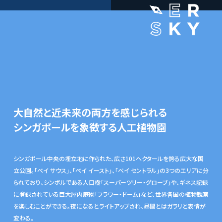
大自然と近未来の両方を感じられる
シンガポールを象徴する人工植物園
シンガポール中央の埋立地に作られた、広さ101ヘクタールを誇る広大な国
立公園。「ベイ サウス」、「ベイ イースト」、「ベイ セントラル」の3つのエリアに分
られており、シンボルである人口樹「スーパーツリー・グローブ」や、ギネス記録
に登録されている巨大屋内庭園「フラワー・ドーム」など、世界各国の植物観察
を楽しむことができる。夜になるとライトアップされ、昼間とはガラリと表情が
変わる。