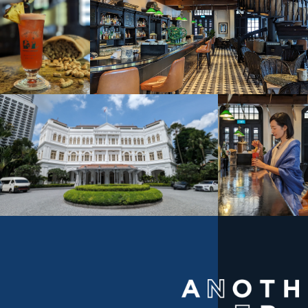
R
a
f
f
l
e
s
H
o
t
e
l