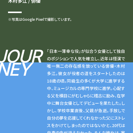
木村多江 / 俳優
※写真はGoogle Pixelで撮影しています。
JOUR
「日本一薄幸な役」が似合う女優として独自
のポジションで人気を確立し、近年は怪演で
NEY
唯一無二の存在感を放っている俳優・木村
多江。彼女が役者の道をスタートしたのは
18歳の頃。同級生の多くが大学に進学する
中、ミュージカルの専門学校に進学。心配す
る父を横目にがむしゃらに稽古に励み、在学
中に舞台女優としてデビューを果たした。し
かし、学校卒業直後、父親が急逝。手放しで
自分の夢を応援してくれなかった父にストレ
スをかけてしまったのではないかと、20代は
自責の念が消えなかった。そんな彼女は、実