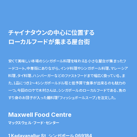
チャイナタウンの中心に位置する
ローカルフードが集まる屋台街
安くて美味しい本場のシンガポール料理を味わえる小さな屋台が集まったフ
ードコート。中華街にありながら、インド料理やシンガポール料理、マレーシア
料理、タイ料理、ハンバーガーなどのファストフードまで幅広く扱っている。ま
た、1品につき2～4シンガポールドル程と低予算で食事が出来るのも魅力の
一つ。今回のロケで木村さんは、シンガポールのローカルフードである、魚の
すり身のお団子が入った麺料理「フィッシュボールスープ」を注文した。
Maxwell Food Centre
マックスウェル･フード･センター
1 Kadayanallur St, シンガポール 069184