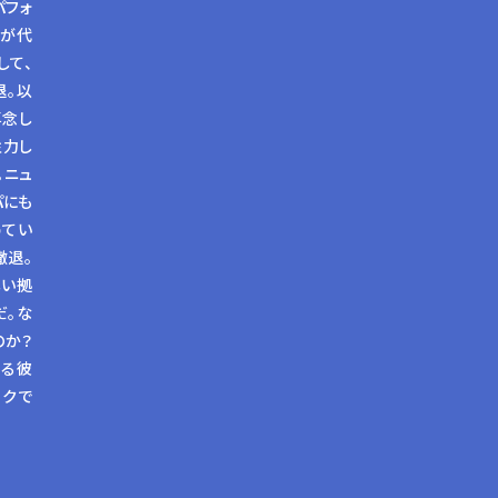
パフォ
らが代
して、
退。以
専念し
注力し
。ニュ
パにも
めてい
撤退。
しい拠
だ。な
のか？
ける彼
コクで