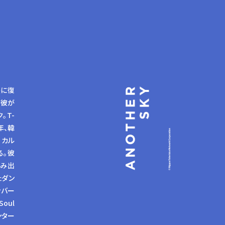
長に復
。彼が
。T-
年、韓
・カル
る。彼
生み出
たダン
ンバー
oul
エンター