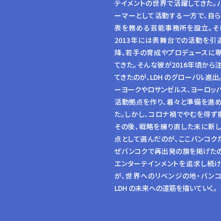
テイメントの世界で活躍してきた。
ーマーとして活動する一方で、自
表を務める芸能事務所を設立。そ
2013年には表舞台での活動を引
降、若手の育成やプロデュースに
てきた。そんな彼が2016年頃から
てきたのが、LDH のグローバル進出
ーヨークやロサンゼルス、ヨーロッ
活動拠点を作り、着々と準備を進
た。しかし、コロナ禍でやむを得ず
その後、戦略を練り直した末に新
点として選んだのが、ここバンコク
ぜバンコクで再出発の旗を掲げた
エンターテインメントを追求し続
が、世界へのリベンジの地・バン
LDH の未来への道筋を描いていく。