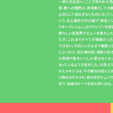
一家との出会い。ここで培われた
覚、歌への情熱は、表現者としての
土台として揺るぎないものになって
いう。史上最年少の10歳で「東宝シ
ラオーディション」のグランプリを受
華々しい芸能界デビューを果たし
だが、これまですべてが順調だっ
ではない。今日にいたるまで幾度と
にぶつかり、幼少期の頃、純粋に好
た表現や歌をいつしか愛せなくな
まっているような気がした。15年ぶ
れたメキシコは、今の彼女の目にど
に映るのだろうか。自分を作り上げ
地で、自身のルーツを巡る旅に出る。