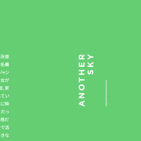
力派俳
」名義
ジャン
彼女が
間、家
してい
目に映
鮮だっ
性格だ
かで活
好きな