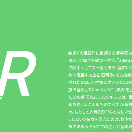
R
数多くの話題作に出演する若手実
優として輝きを放つ一方で、「adieu
で歌手としての一面も持ち、幅広い
ルで活躍する上白石萌歌。そんな
訪れたのは、小学校入学から3年の
族で暮らしていたメキシコ。教師を
た父の赴任先だったメキシコは、
るもの、耳に入るものすべてが新
た。もともと人見知りでおとなしい
ったという彼女を変えたのは、鮮や
気のあるメキシコでの生活と音楽