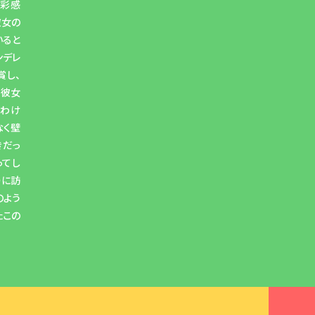
色彩感
彼女の
いると
ンデレ
賞し、
た彼女
たわけ
なく壁
きだっ
ってし
りに訪
のよう
たこの