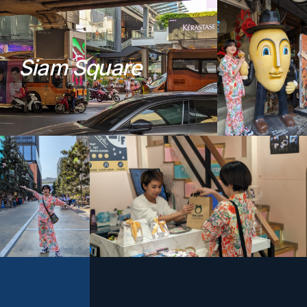
S
i
a
m
S
q
u
a
r
e