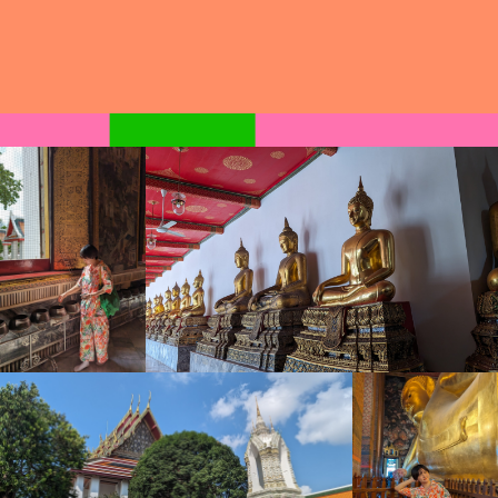
W
a
t
P
h
o