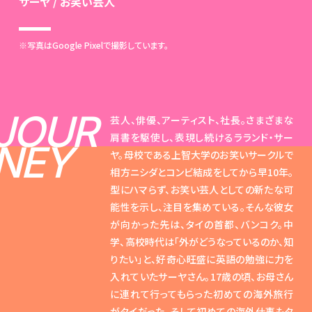
サーヤ / お笑い芸人
※写真はGoogle Pixelで撮影しています。
JOUR
芸人、俳優、アーティスト、社長。さまざまな
肩書を駆使し、表現し続けるラランド・サー
NEY
ヤ。母校である上智大学のお笑いサークルで
相方ニシダとコンビ結成をしてから早10年。
型にハマらず、お笑い芸人としての新たな可
能性を示し、注目を集めている。そんな彼女
が向かった先は、タイの首都、バンコク。中
学、高校時代は「外がどうなっているのか、知
りたい」と、好奇心旺盛に英語の勉強に力を
入れていたサーヤさん。17歳の頃、お母さん
に連れて行ってもらった初めての海外旅行
がタイだった。そして初めての海外仕事もタ