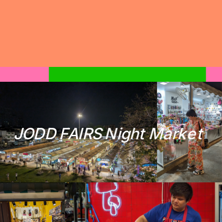
J
O
D
D
F
A
I
R
S
N
i
g
h
t
M
a
r
k
e
t