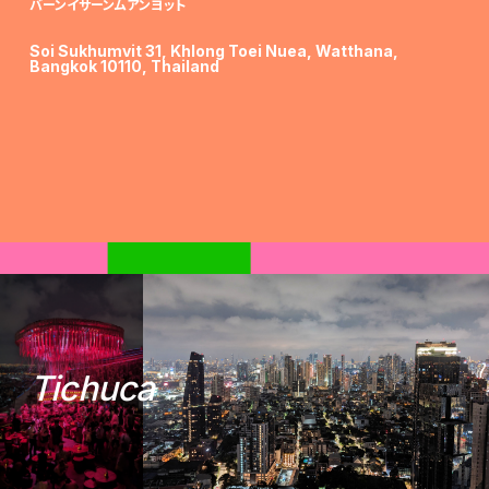
バーンイサーンムアンヨット
Soi Sukhumvit 31, Khlong Toei Nuea, Watthana,
Bangkok 10110, Thailand
T
i
c
h
u
c
a