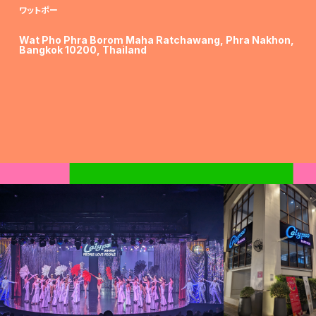
ワットポー
Wat Pho Phra Borom Maha Ratchawang, Phra Nakhon,
Bangkok 10200, Thailand
C
a
l
y
p
s
o
C
a
b
e
r
e
t