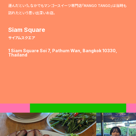
運んだという。なかでもマンゴースイーツ専門店「MANGO TANGO」は当時も
訪れたという思い出深いお店。
Siam Square
サイアムスクエア
1 Siam Square Soi 7, Pathum Wan, Bangkok 10330,
Thailand