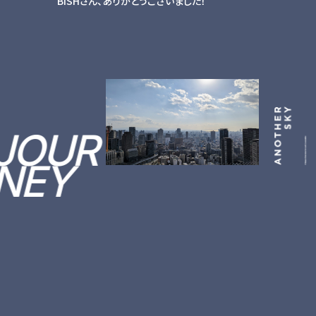
BiSHさん、ありがとうございました！
JOUR
NEY