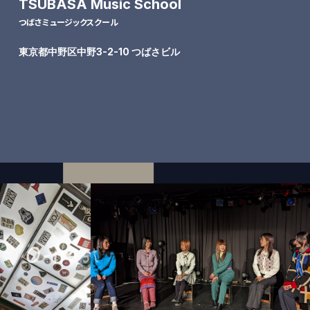
TSUBASA Music School
つばさミュージックスクール
東京都中野区中野3-2-10 つばさビル
O
-
n
e
s
t