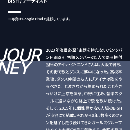
BiSH / アーティスト
※写真はGoogle Pixelで撮影しています。
JOUR
2023年注目必至「楽器を持たないパンクバ
ンド」BiSH。初期メンバーの1人である振付
NEY
担当のアイナ・ジ・エンドさんは、大阪で育ち、
その街で歌とダンスに夢中になった。 高校卒
業後、ダンス仲間の友人に「アイナは歌をや
るべきだ」と泣きながら薦められたことをき
っかけに上京を決意。中野に住み、音楽スク
ールに通いながら路上で歌を歌い続けた。
そして、2015年に個性豊かな6人組のBiSH
が渋谷にて結成。それから8年、数多くのファ
ンを魅了し走り続けてきたガールズグループ
はなんと今年の6月に解散する。今回の旅で