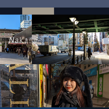
N
a
k
a
n
o
S
u
n
M
a
l
l