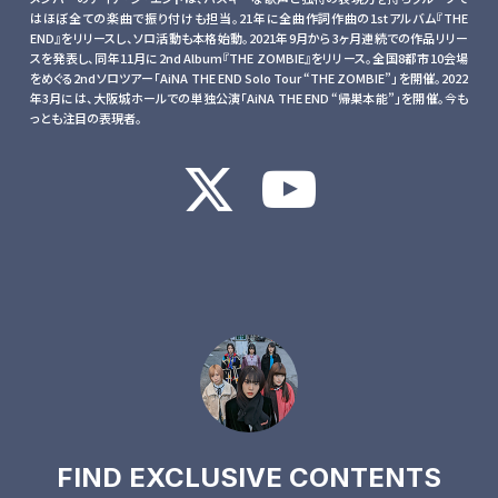
はほぼ全ての楽曲で振り付けも担当。21年に全曲作詞作曲の1stアルバム『THE
END』をリリースし、ソロ活動も本格始動。2021年9月から3ヶ月連続での作品リリー
スを発表し、同年11月に2nd Album『THE ZOMBIE』をリリース。全国8都市10会場
をめぐる2ndソロツアー「AiNA THE END Solo Tour “THE ZOMBIE”」を開催。2022
年3月には、大阪城ホールでの単独公演「AiNA THE END “帰巣本能”」を開催。今も
っとも注目の表現者。
FIND EXCLUSIVE CONTENTS