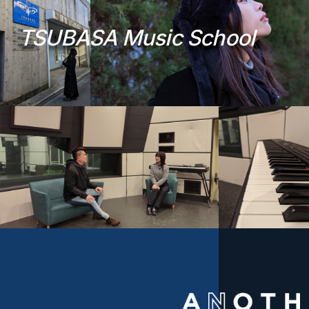
T
S
U
B
A
S
A
M
u
s
i
c
S
c
h
o
o
l