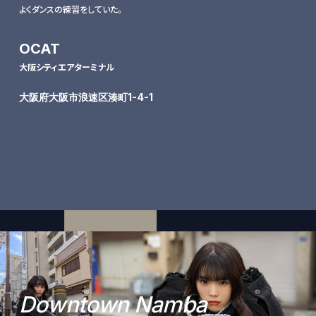
よくダンスの練習をしていた。
OCAT
大阪シティエアターミナル
大阪府大阪市浪速区湊町1-4-1
D
o
w
n
t
o
w
n
N
a
m
b
a