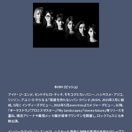
BiSH (ビッシュ)
アイナ・ジ・エンド、セントチヒロ・チッチ、モモコグミカンパニー、ハシヤスメ・アツコ、
リンリン、アユニ・D からなる「楽器を持たないパンクバンド」BiSH。2015年3月に結
成。5月にインディーズデビュー。2016年5月avex traxよりメジャーデビュー。以降、
『オーケストラ』『プロミスザスター』『My landscape』『stereo future』等リリースを
重ね、横浜アリーナや幕張メッ セ展示場等でワンマンを開催し、ロックフェスにも多
数出演。
メンバーのアイナ・ジ・エンドは、ハスキーな歌声と独特の表現力を持ちグループで