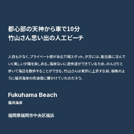
都心部の天神から車で10分
竹山さん思い出の人工ビーチ
人目も少なく、プライベート感がある穴場スポット。夕方には、能古島に沈んで
いく美しい夕陽を楽しめる。海岸沿いに遊歩道ができているため、のんびりと
歩いて海辺を散歩することができる。竹山さんは東京に上京する前、毎晩のよ
うに福浜海岸の防波堤に腰かけていたのだそう。
Fukuhama Beach
福浜海岸
福岡県福岡市中央区福浜