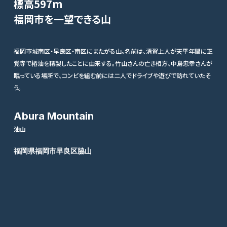
標高597m
福岡市を一望できる山
福岡市城南区・早良区・南区にまたがる山。名前は、清賀上人が天平年間に正
覚寺で椿油を精製したことに由来する。竹山さんの亡き相方、中島忠幸さんが
眠っている場所で、コンビを組む前には二人でドライブや遊びで訪れていたそ
う。
Abura Mountain
油山
福岡県福岡市早良区脇山