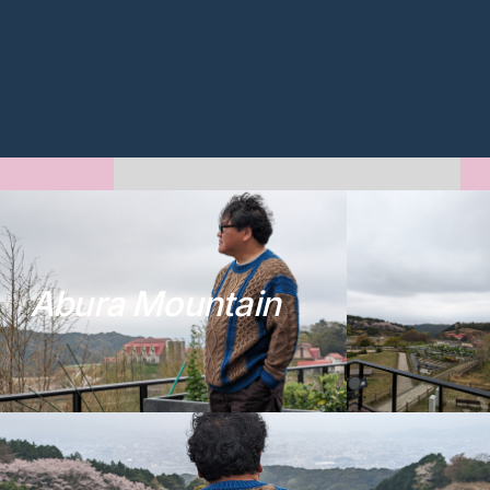
A
b
u
r
a
M
o
u
n
t
a
i
n