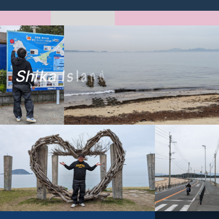
S
h
i
k
a
I
s
l
a
n
d