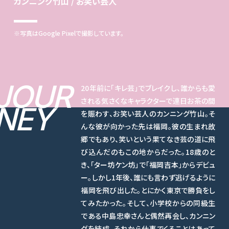
カンニング竹山 / お笑い芸人
※写真はGoogle Pixelで撮影しています。
JOUR
20年前に「キレ芸」でブレイクし、誰からも愛
される気さくなキャラクターで連日お茶の間
NEY
を賑わす、お笑い芸人のカンニング竹山。そ
んな彼が向かった先は福岡。彼の生まれ故
郷でもあり、笑いという果てなき芸の道に飛
び込んだのもこの地からだった。18歳のと
き、「ター坊ケン坊」で「福岡吉本」からデビュ
ー。しかし1年後、誰にも言わず逃げるように
福岡を飛び出した。とにかく東京で勝負をし
てみたかった。そして、小学校からの同級生
である中島忠幸さんと偶然再会し、カンニン
グを結成。それから仕事でくることはあって