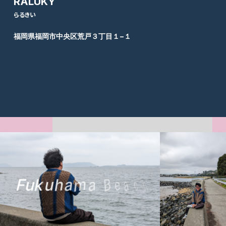
RALUKY
らるきい
福岡県福岡市中央区荒戸３丁目１−１
F
u
k
u
h
a
m
a
B
e
a
c
h