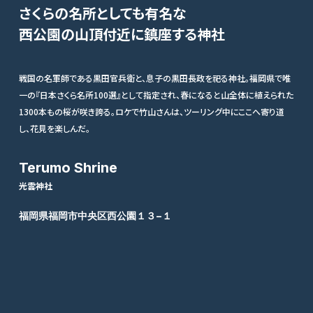
さくらの名所としても有名な
西公園の山頂付近に鎮座する神社
戦国の名軍師である黒田官兵衛と、息子の黒田長政を祀る神社。福岡県で唯
一の『日本さくら名所100選』として指定され、春になると山全体に植えられた
1300本もの桜が咲き誇る。ロケで竹山さんは、ツーリング中にここへ寄り道
し、花見を楽しんだ。
Terumo Shrine
光雲神社
福岡県福岡市中央区西公園１３−１