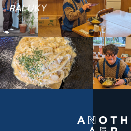
R
A
L
U
K
Y