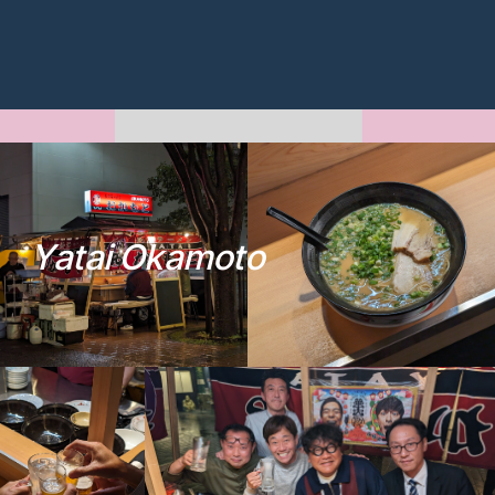
Y
a
t
a
i
O
k
a
m
o
t
o