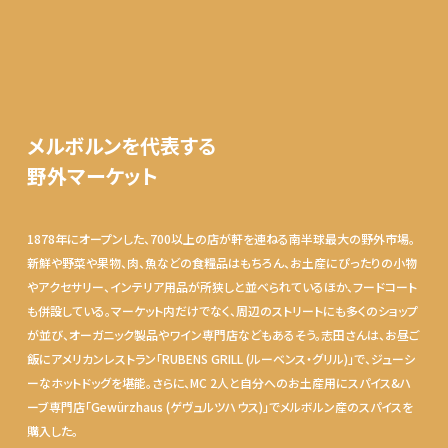
メルボルンを代表する
野外マーケット
1878年にオープンした、700以上の店が軒を連ねる南半球最大の野外市場。
新鮮や野菜や果物、肉、魚などの食糧品はもちろん、お土産にぴったりの小物
やアクセサリー、インテリア用品が所狭しと並べられているほか、フードコート
も併設している。マーケット内だけでなく、周辺のストリートにも多くのショップ
が並び、オーガニック製品やワイン専門店などもあるそう。志田さんは、お昼ご
飯にアメリカンレストラン「RUBENS GRILL (ルーベンス・グリル)」で、ジューシ
ーなホットドッグを堪能。さらに、MC 2人と自分へのお土産用にスパイス&ハ
ーブ専門店「Gewürzhaus (ゲヴュルツハウス)」でメルボルン産のスパイスを
購入した。