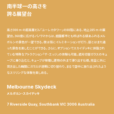
南半球一の高さを
誇る展望台
高さ300 m の超高層ビル「ユーレカタワー」の88階にある、地上285 m の展
望台。360度に広がるパノラマからは、庭園都市とも呼ばれる緑あふれるメル
ボルンの景色が一望できる。夜は街にイルミネーションが灯り、昼とはまた違
った景色を楽しむことができる。さらに、オプションでスカイデッキに併設され
ている特殊なアトラクション「ザ・エッジ」の体験も可能。遮光切替ガラスのキュ
ーブに乗り込むと、キューブが移動し建物の外まで滑り出す仕様。完全に外に
突き出した瞬間にガラスが透明に切り替わり、まるで空中に放り出されたよう
なスリリングな体験を楽しめる。
Melbourne Skydeck
メルボルン・スカイデッキ
7 Riverside Quay, Southbank VIC 3006 Australia