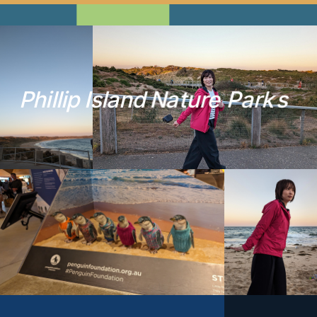
P
h
i
l
l
i
p
I
s
l
a
n
d
N
a
t
u
r
e
P
a
r
k
s