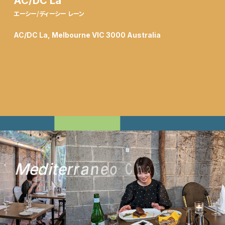
AC/DC La
エーシー/ディーシー レーン
AC/DC La, Melbourne VIC 3000 Australia
M
e
d
i
t
e
r
r
a
n
e
o
C
h
a
r
c
o
a
l
R
e
s
t
a
u
r
a
n
t