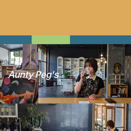
A
u
n
t
y
P
e
g
'
s