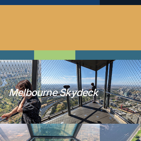
M
e
l
b
o
u
r
n
e
S
k
y
d
e
c
k