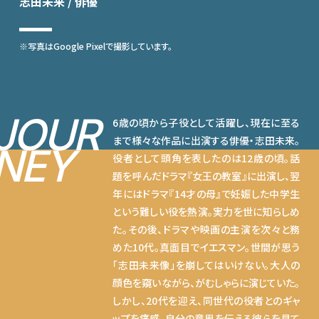
志田未来 / 俳優
※写真はGoogle Pixelで撮影しています。
JOUR
6歳の頃から子役として活躍し、現在に至る
まで様々な作品に出演する俳優・志田未来。
NEY
役者として頭角を表したのは12歳の頃。話
題を呼んだドラマ『女王の教室』に出演し、翌
年にはドラマ『14才の母』で妊娠した中学生
という難しい役を熱演。実力を世に知らしめ
た。その後、ドラマや映画の主演を次々と務
めた10代。真面目でイエスマン。世間が思う
「志田未来像」を崩してはいけない。大人の
顔色を窺いながら、がむしゃらに演じていた。
しかし、20代を迎え、同世代の役者とのギャ
ップを痛感。自分の意思を伝える彼らを見て